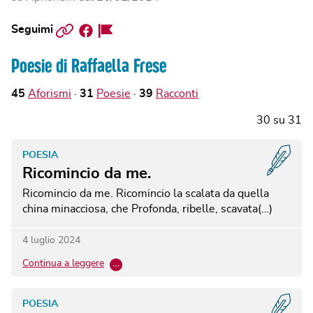
Sito
Facebook
Facebook
Seguimi
web
Page
Poesie di Raffaella Frese
45
Aforismi
31
Poesie
39
Racconti
30
su
31
POESIA
Ricomincio da me.
Ricomincio da me. Ricomincio la scalata da quella
china minacciosa, che Profonda, ribelle, scavata(…)
4 luglio 2024
Continua a leggere
…
POESIA