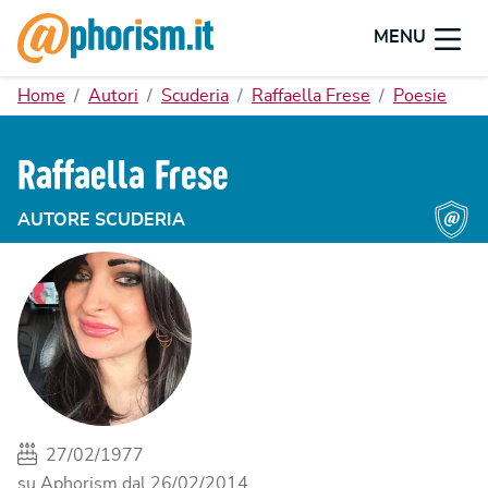
MENU
Home
Autori
Scuderia
Raffaella Frese
Poesie
Raffaella Frese
AUTORE SCUDERIA
27/02/1977
su Aphorism dal
26/02/2014