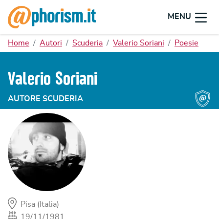
MENU
Home
Autori
Scuderia
Valerio Soriani
Poesie
Valerio Soriani
AUTORE SCUDERIA
Pisa (Italia)
19/11/1981