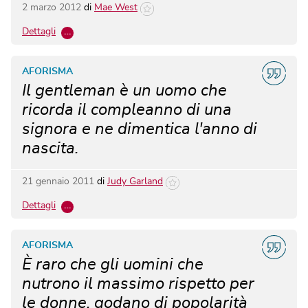
2 marzo 2012
di
Mae West
Dettagli
…
AFORISMA
Il gentleman è un uomo che
ricorda il compleanno di una
signora e ne dimentica l'anno di
nascita.
21 gennaio 2011
di
Judy Garland
Dettagli
…
AFORISMA
È raro che gli uomini che
nutrono il massimo rispetto per
le donne, godano di popolarità