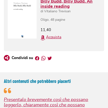
Billy Budd, Billy Budd. An
inside reading
di
Vitaliano Trevisan
Oligo
,
48
pagine
11,40
Acquista
Facebook
Whatsapp
Twitter
Condividi su
Altri contenuti che potrebbero piacerti
Presentalo brevemente così che possano
leggerlo, chiaramente così che possano