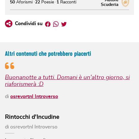
50
Aforismi
22
Poesie
1
Racconti
Scuderia
Facebook
Whatsapp
Twitter
Condividi su
Altri contenuti che potrebbero piacerti
Buonanotte a tutti. Domani è un'altro giorno, si
riaforismerà :D
di
osrevortnI Introverso
Rintocchi d'Incudine
di
osrevortnI Introverso