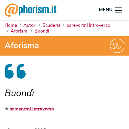
MENU
Home
Autori
Scuderia
osrevortnI Introverso
Aforismi
Buondì
Aforisma
Buondì
di
osrevortnI Introverso