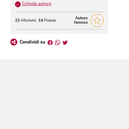
…
Scheda autore
Autore
23
Aforismi
14
Poesie
famoso
Facebook
Whatsapp
Twitter
Condividi su