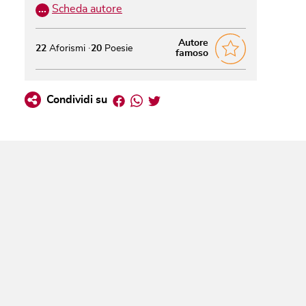
…
Scheda autore
Autore
22
Aforismi
20
Poesie
famoso
Facebook
Whatsapp
Twitter
Condividi su