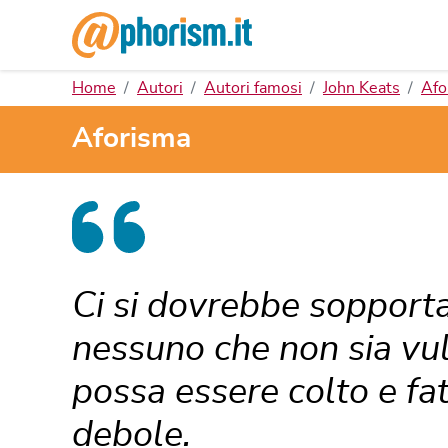
Home
Autori
Autori famosi
John Keats
Afo
Aforisma
Ci si dovrebbe sopportar
nessuno che non sia vul
possa essere colto e fat
debole.