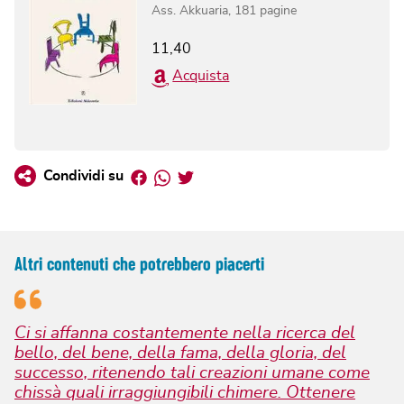
Ass. Akkuaria
,
181
pagine
11,40
Acquista
Facebook
Whatsapp
Twitter
Condividi su
Altri contenuti che potrebbero piacerti
Ci si affanna costantemente nella ricerca del
bello, del bene, della fama, della gloria, del
successo, ritenendo tali creazioni umane come
chissà quali irraggiungibili chimere. Ottenere