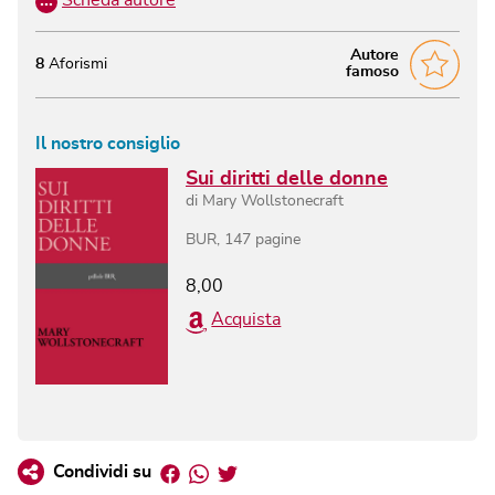
Autore
8
Aforismi
famoso
Il nostro consiglio
Sui diritti delle donne
di
Mary Wollstonecraft
BUR
,
147
pagine
8,00
Acquista
Facebook
Whatsapp
Twitter
Condividi su