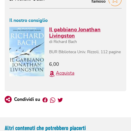
famoso
Il nostro consiglio
Il gabbiano Jonathan
Livingston
di
Richard Bach
BUR Biblioteca Univ. Rizzoli
,
112
pagine
6,00
Acquista
Facebook
Whatsapp
Twitter
Condividi su
Altri contenuti che potrebbero piacerti