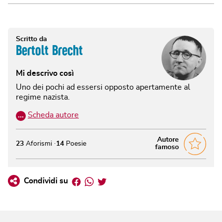
Scritto da
Bertolt Brecht
Mi descrivo così
Uno dei pochi ad essersi opposto apertamente al
regime nazista.
…
Scheda autore
Autore
23
Aforismi
14
Poesie
famoso
Facebook
Whatsapp
Twitter
Condividi su