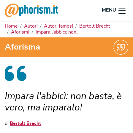
MENU
Home
Autori
Autori famosi
Bertolt Brecht
Aforismi
Impara l'abbicì: non…
Aforisma
Impara l'abbicì: non basta, è
vero, ma imparalo!
di
Bertolt Brecht