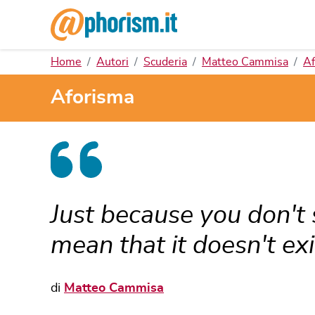
Home
Autori
Scuderia
Matteo Cammisa
Af
Aforisma
Just because you don't 
mean that it doesn't exi
di
Matteo Cammisa