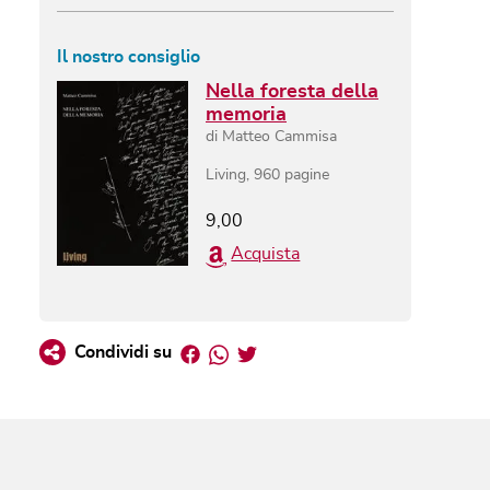
Il nostro consiglio
Nella foresta della
memoria
di
Matteo Cammisa
Living
,
960
pagine
9,00
Acquista
Facebook
Whatsapp
Twitter
Condividi su