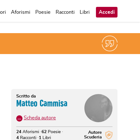
ori
Aforismi
Poesie
Racconti
Libri
Accedi
Scritto da
Matteo Cammisa
…
Scheda autore
24
Aforismi
62
Poesie
Autore
Scuderia
4
Racconti
1
Libri