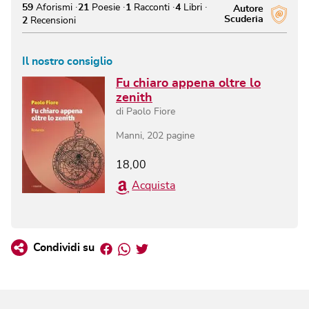
59
Aforismi
21
Poesie
1
Racconti
4
Libri
Autore
Scuderia
2
Recensioni
Il nostro consiglio
Fu chiaro appena oltre lo
zenith
di
Paolo Fiore
Manni
,
202
pagine
18,00
Acquista
Facebook
Whatsapp
Twitter
Condividi su