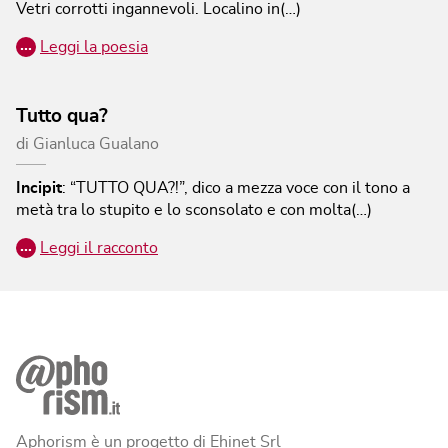
Vetri corrotti ingannevoli. Localino in(…)
…
Leggi la poesia
Tutto qua?
di
Gianluca Gualano
Incipit
:
“TUTTO QUA?!”, dico a mezza voce con il tono a
metà tra lo stupito e lo sconsolato e con molta(…)
…
Leggi il racconto
Aphorism è un progetto di Ehinet Srl