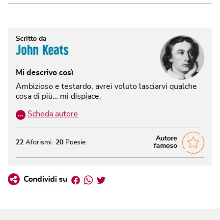
Scritto da
John Keats
Mi descrivo così
Ambizioso e testardo, avrei voluto lasciarvi qualche
cosa di più… mi dispiace.
…
Scheda autore
Autore
22
Aforismi
20
Poesie
famoso
Facebook
Whatsapp
Twitter
Condividi su