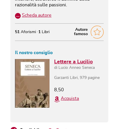
razionalità sulle passioni.
…
Scheda autore
Autore
51
Aforismi
1
Libri
famoso
Il nostro consiglio
Lettere a Lucilio
di
Lucio Anneo Seneca
Garzanti Libri
,
979
pagine
8,50
Acquista