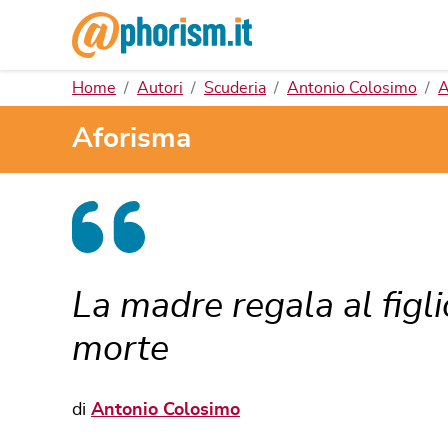
Home
Autori
Scuderia
Antonio Colosimo
A
Aforisma
La madre regala al figli
morte
di
Antonio Colosimo