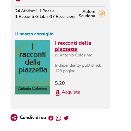
24
Aforismi
1
Poesie
Autore
Scuderia
1
Racconti
3
Libri
17
Recensioni
Il nostro consiglio
I racconti della
piazzetta
di
Antonio Colosimo
Independently published
,
123
pagine
5,20
Acquista
Facebook
Whatsapp
Twitter
Condividi su