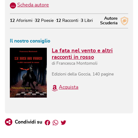
…
Scheda autore
Autore
12
Aforismi
32
Poesie
12
Racconti
3
Libri
Scuderia
Il nostro consiglio
La fata nel vento e altri
racconti in rosso
di
Francesca Montomoli
Edizioni della Goccia
,
140
pagine
Acquista
Facebook
Whatsapp
Twitter
Condividi su