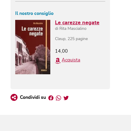
Il nostro consiglio
Le carezze negate
di
Rita Mascialino
Cleup
,
225
pagine
14,00
Acquista
Facebook
Whatsapp
Twitter
Condividi su