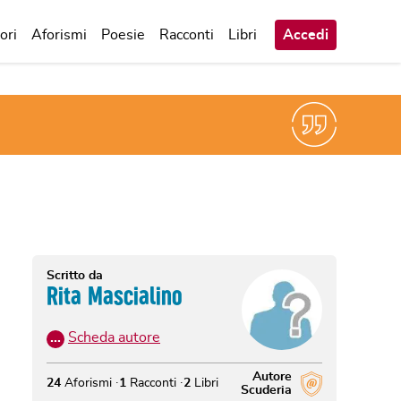
ori
Aforismi
Poesie
Racconti
Libri
Accedi
Scritto da
Rita Mascialino
…
Scheda autore
Autore
24
Aforismi
1
Racconti
2
Libri
Scuderia