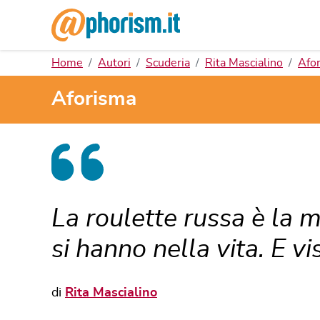
Home
Autori
Scuderia
Rita Mascialino
Afor
Aforisma
La roulette russa è la m
si hanno nella vita. E vis
di
Rita Mascialino