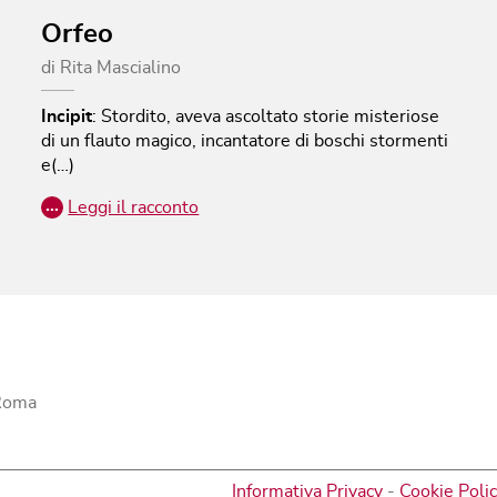
Orfeo
di
Rita Mascialino
Incipit
:
Stordito, aveva ascoltato storie misteriose
di un flauto magico, incantatore di boschi stormenti
e(…)
…
Leggi il racconto
 Roma
Informativa Privacy
-
Cookie Poli