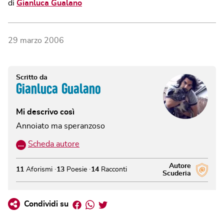
di
Gianluca Gualano
29 marzo 2006
Scritto da
Gianluca Gualano
Mi descrivo così
Annoiato ma speranzoso
…
Scheda autore
Autore
11
Aforismi
13
Poesie
14
Racconti
Scuderia
Facebook
Whatsapp
Twitter
Condividi su