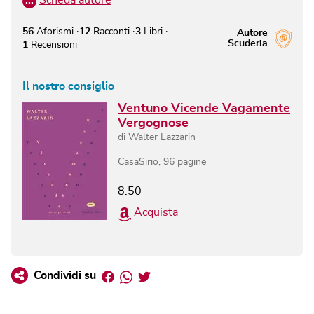
56
Aforismi
12
Racconti
3
Libri
Autore
Scuderia
1
Recensioni
Il nostro consiglio
Ventuno Vicende Vagamente
Vergognose
di
Walter Lazzarin
CasaSirio
,
96
pagine
8.50
Acquista
Facebook
Whatsapp
Twitter
Condividi su