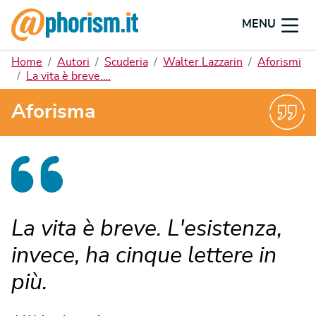
MENU
Home
Autori
Scuderia
Walter Lazzarin
Aforismi
La vita è breve.…
Aforisma
La vita è breve. L'esistenza,
invece, ha cinque lettere in
più.