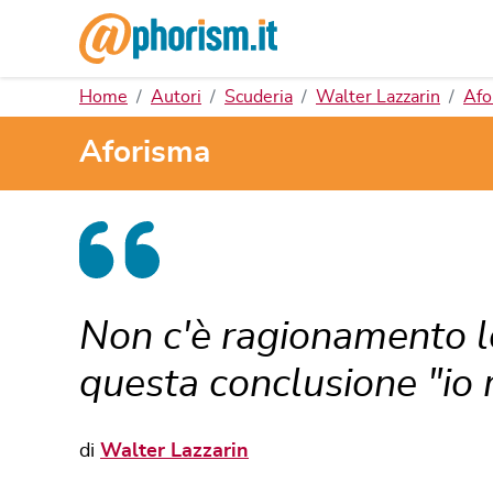
Home
Autori
Scuderia
Walter Lazzarin
Afo
Aforisma
Non c'è ragionamento l
questa conclusione "io 
di
Walter Lazzarin