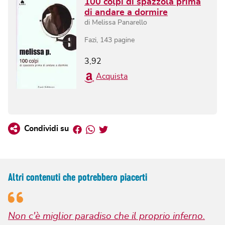
100 colpi di spazzola prima
di andare a dormire
di
Melissa Panarello
Fazi
,
143
pagine
3,92
Acquista
Facebook
Whatsapp
Twitter
Condividi su
Altri contenuti che potrebbero piacerti
Non c'è miglior paradiso che il proprio inferno.