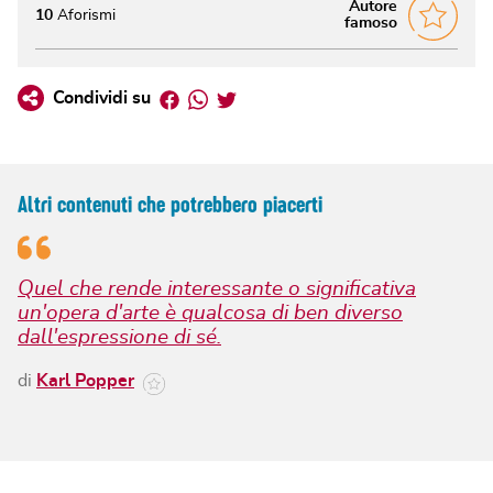
Autore
10
Aforismi
famoso
Facebook
Whatsapp
Twitter
Condividi su
Altri contenuti che potrebbero piacerti
Quel che rende interessante o significativa
un'opera d'arte è qualcosa di ben diverso
dall'espressione di sé.
di
Karl Popper