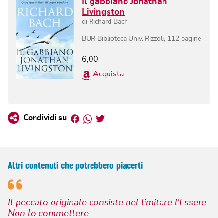
Il gabbiano Jonathan
Livingston
di
Richard Bach
BUR Biblioteca Univ. Rizzoli
,
112
pagine
6,00
Acquista
Facebook
Whatsapp
Twitter
Condividi su
Altri contenuti che potrebbero piacerti
Il peccato originale consiste nel limitare l'Essere.
Non lo commettere.