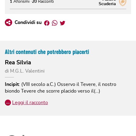
1
Aforismi
20
Racconti
Scuderia
Facebook
Whatsapp
Twitter
Condividi su
Altri contenuti che potrebbero piacerti
Rea Silvia
di
M.G.L. Valentini
Incipit
:
(VIII secolo a.C.)
Osservo il Tevere, il nostro
biondo Tevere che scorre placido verso il(…)
…
Leggi il racconto