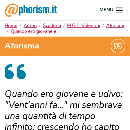
MENU
Home
Autori
Scuderia
M.G.L. Valentini
Aforismi
Quando ero giovane e…
Aforisma
Quando ero giovane e udivo:
"Vent'anni fa..." mi sembrava
una quantità di tempo
infinito; crescendo ho capito