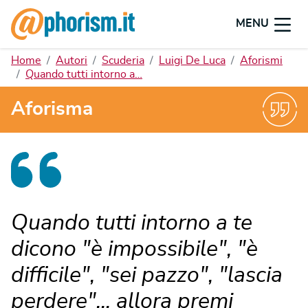
MENU
Home
Autori
Scuderia
Luigi De Luca
Aforismi
Quando tutti intorno a…
Aforisma
Quando tutti intorno a te
dicono "è impossibile", "è
difficile", "sei pazzo", "lascia
perdere"... allora premi