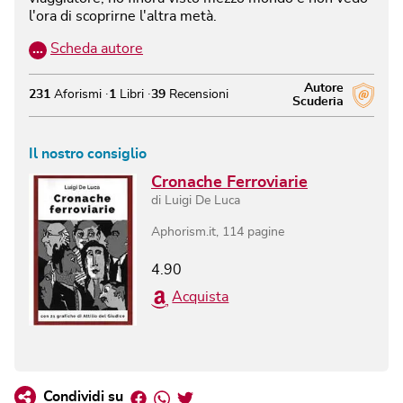
l'ora di scoprirne l'altra metà.
…
Scheda autore
Autore
231
Aforismi
1
Libri
39
Recensioni
Scuderia
Il nostro consiglio
Cronache Ferroviarie
di
Luigi De Luca
Aphorism.it
,
114
pagine
4.90
Acquista
Facebook
Whatsapp
Twitter
Condividi su