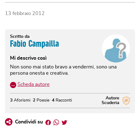
13 febbraio 2012
Scritto da
Fabio Campailla
Mi descrivo così
Non sono mai stato bravo a vendermi, sono una
persona onesta e creativa.
…
Scheda autore
Autore
3
Aforismi
2
Poesie
4
Racconti
Scuderia
Facebook
Whatsapp
Twitter
Condividi su