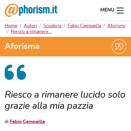
MENU
Home
Autori
Scuderia
Fabio Campailla
Aforismi
Riesco a rimanere…
Aforisma
Riesco a rimanere lucido solo
grazie alla mia pazzia
di
Fabio Campailla