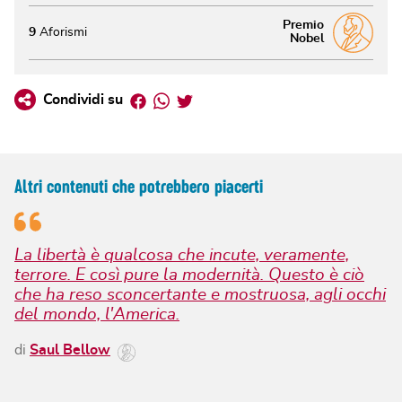
Premio
9
Aforismi
Nobel
Facebook
Whatsapp
Twitter
Condividi su
Altri contenuti che potrebbero piacerti
La libertà è qualcosa che incute, veramente,
terrore. E così pure la modernità. Questo è ciò
che ha reso sconcertante e mostruosa, agli occhi
del mondo, l'America.
di
Saul Bellow