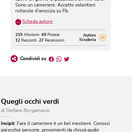
Sono un cameriere. Accetto volentieri
richieste d'amicizia su Fb.
…
Scheda autore
219
Aforismi
69
Poesie
Autore
Scuderia
12
Racconti
27
Recensioni
Facebook
Whatsapp
Twitter
Condividi su
Quegli occhi verdi
di
Stefano Bergamasco
Incipit
:
Fare il cameriere è un bel mestiere. Conosci
parecchie persone, provenienti da chissà quale