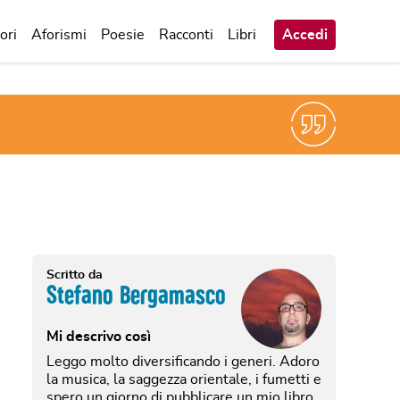
ori
Aforismi
Poesie
Racconti
Libri
Accedi
Scritto da
Stefano Bergamasco
Mi descrivo così
Leggo molto diversificando i generi. Adoro
la musica, la saggezza orientale, i fumetti e
spero un giorno di pubblicare un mio libro.