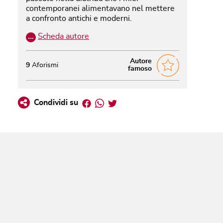
contemporanei alimentavano nel mettere
a confronto antichi e moderni.
…
Scheda autore
Autore
9
Aforismi
famoso
Facebook
Whatsapp
Twitter
Condividi su