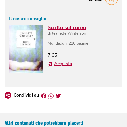
famoso
Il nostro consiglio
Scritto sul corpo
di
Jeanette Winterson
Mondadori
,
210
pagine
7,65
Acquista
Facebook
Whatsapp
Twitter
Condividi su
Altri contenuti che potrebbero piacerti