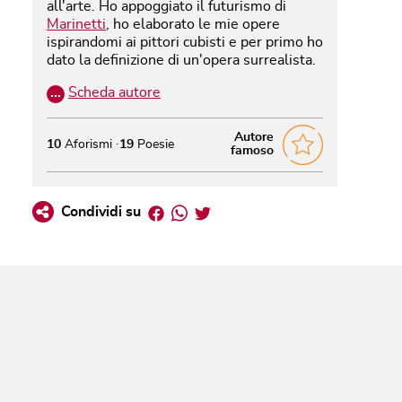
all'arte. Ho appoggiato il futurismo di
Marinetti
, ho elaborato le mie opere
ispirandomi ai pittori cubisti e per primo ho
dato la definizione di un'opera surrealista.
…
Scheda autore
Autore
10
Aforismi
19
Poesie
famoso
Facebook
Whatsapp
Twitter
Condividi su