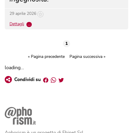
29 aprile 2026
Dettagli
…
1
« Pagina precedente
Pagina successiva »
loading...
Facebook
Whatsapp
Twitter
Condividi su
Aphorism è un progetto di Ehinet Srl