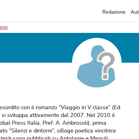
Redazione
Aut
ismi
ordito con il romanzo “Viaggio in V classe” (Ed.
raria si sviluppa attivamente dal 2007. Nel 2010 è
lobal Press Italia, Pref. A. Ambrosoli), prima
o “Silenzi e dintorni”, silloge poetica vincitrice
testi sono pubblicati su Antologie e Mensili.