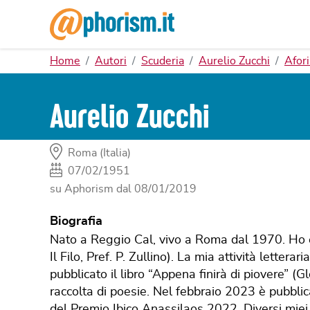
Home
Autori
Scuderia
Aurelio Zucchi
Afor
Aurelio Zucchi
Roma (Italia)
07/02/1951
su Aphorism dal
08/01/2019
Biografia
Nato a Reggio Cal, vivo a Roma dal 1970. Ho es
Il Filo, Pref. P. Zullino). La mia attività lette
pubblicato il libro “Appena finirà di piovere” (G
raccolta di poesie. Nel febbraio 2023 è pubblicat
del Premio Ibico Anassilaos 2022. Diversi miei 