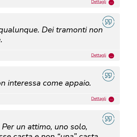
Dettagli
…
a qualunque. Dei tramonti non
.
Dettagli
…
on interessa come appaio.
Dettagli
…
 Per un attimo, uno solo,
osse casta e non “una” casta.