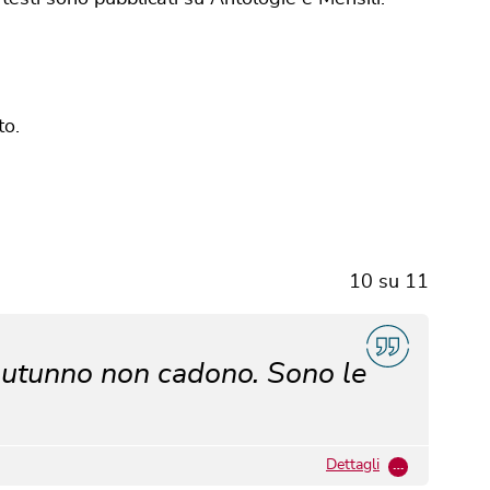
to.
10
su
11
n autunno non cadono. Sono le
Dettagli
…