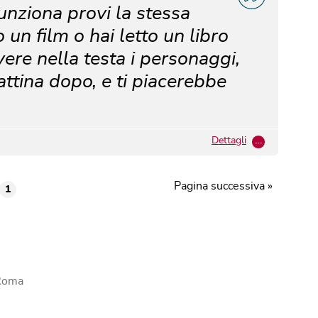
funziona provi la stessa
un film o hai letto un libro
avere nella testa i personaggi,
mattina dopo, e ti piacerebbe
Dettagli
…
Pagina successiva »
1
 Roma