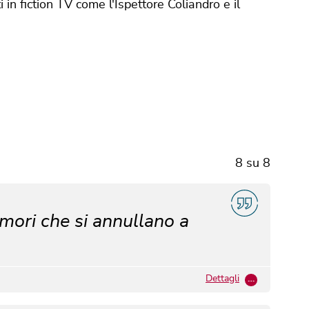
in fiction TV come l'Ispettore Coliandro e il
8
su
8
rumori che si annullano a
Dettagli
…