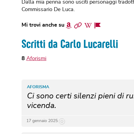
Dalla mia penna sono usciti personaggi tradotti 
Commissario De Luca.
Amazon
Sito
Wikipedia
Facebook
Mi trovi anche su
web
Page
Scritti da Carlo Lucarelli
8
Aforismi
AFORISMA
Ci sono certi silenzi pieni di 
vicenda.
17 gennaio 2025