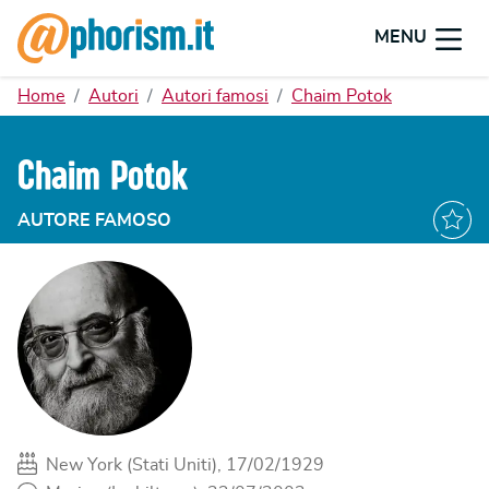
MENU
Home
Autori
Autori famosi
Chaim Potok
Chaim Potok
AUTORE FAMOSO
New York (Stati Uniti), 17/02/1929