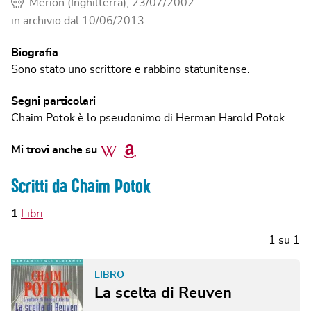
Merion (Inghilterra), 23/07/2002
in archivio dal
10/06/2013
Biografia
Sono stato uno scrittore e rabbino statunitense.
Segni particolari
Chaim Potok è lo pseudonimo di Herman Harold Potok.
Wikipedia
Amazon
Mi trovi anche su
Scritti da Chaim Potok
1
Libri
1
su
1
LIBRO
La scelta di Reuven