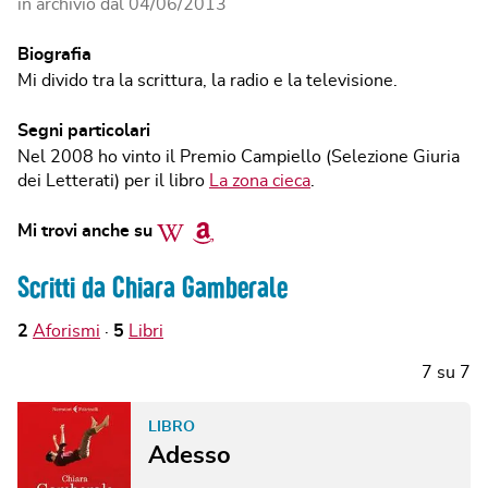
in archivio dal
04/06/2013
Biografia
Mi divido tra la scrittura, la radio e la televisione.
Segni particolari
Nel 2008 ho vinto il Premio Campiello (Selezione Giuria
dei Letterati) per il libro
La zona cieca
.
Wikipedia
Amazon
Mi trovi anche su
Scritti da Chiara Gamberale
2
Aforismi
5
Libri
7
su
7
LIBRO
Adesso