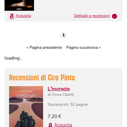
Acquista
Dettagli e recensioni
…
1
« Pagina precedente
Pagina successiva »
loading...
Recensioni di
Ciro Pinto
L'incrocio
di
Anna Cibotti
Youcanprint
,
52
pagine
7,20
€
Acquista