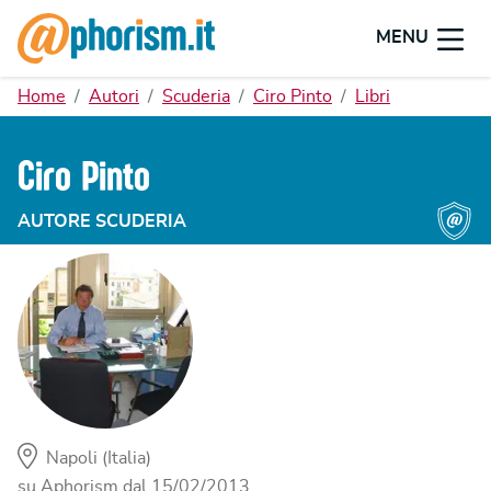
MENU
Home
Autori
Scuderia
Ciro Pinto
Libri
Ciro Pinto
AUTORE SCUDERIA
Napoli (Italia)
su Aphorism dal
15/02/2013