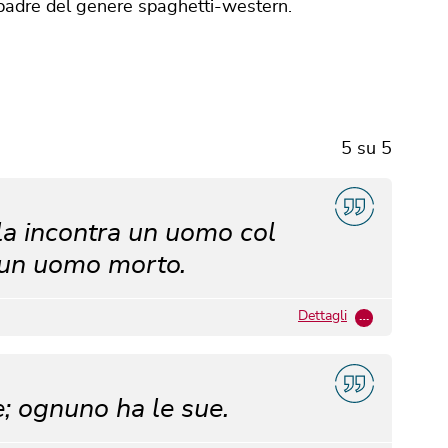
 padre del genere spaghetti-western.
5
su
5
a incontra un uomo col
è un uomo morto.
Dettagli
…
e; ognuno ha le sue.