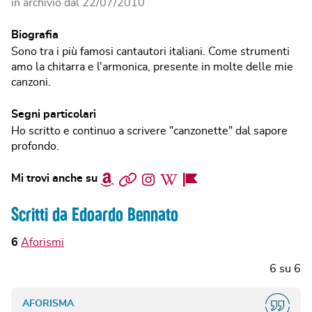
in archivio dal
22/07/2010
Biografia
Sono tra i più famosi cantautori italiani. Come strumenti
amo la chitarra e l'armonica, presente in molte delle mie
canzoni.
Segni particolari
Ho scritto e continuo a scrivere "canzonette" dal sapore
profondo.
Amazon
Sito
Instagram
Wikipedia
Facebook
Mi trovi anche su
web
Page
Scritti da Edoardo Bennato
6
Aforismi
6
su
6
AFORISMA