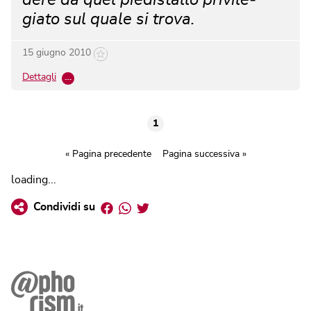
dere da quel piedistallo privile­
giato sul quale si trova.
15 giugno 2010
Dettagli
…
1
« Pagina precedente
Pagina successiva »
loading...
Facebook
Whatsapp
Twitter
Condividi su