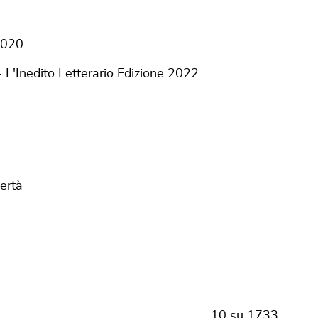
-2020
i - L'Inedito Letterario Edizione 2022
ertà
10
su
1733