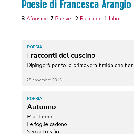
Poesie di Francesca Arangio
3
Aforismi
7
Poesie
2
Racconti
1
Libri
POESIA
I racconti del cuscino
Dipingerò per te la primavera
timida che fior
25 novembre 2013
POESIA
Autunno
E’ autunno.
Le foglie cadono
Senza fruscìo.