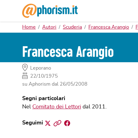
Home
Autori
Scuderia
Francesca Arangio
Francesca Arangio
Leporano
22/10/1975
su Aphorism dal
26/05/2008
Segni particolari
Nel
Comitato dei Lettori
dal 2011.
Twitter
Sito
Facebook
Seguimi
web