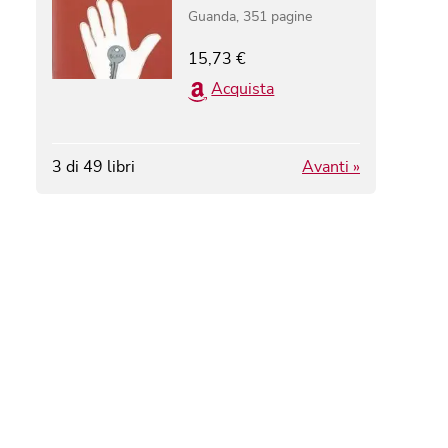
Guanda
,
351
pagine
15,73
€
Acquista
3
di
49
libri
Avanti »