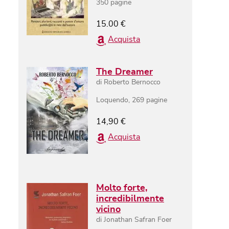
350
pagine
15.00
€
Acquista
The Dreamer
di
Roberto Bernocco
Loquendo
,
269
pagine
14,90
€
Acquista
Molto forte,
incredibilmente
vicino
di
Jonathan Safran Foer