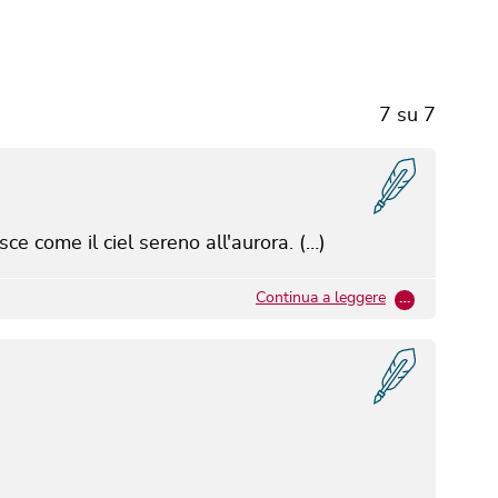
7
su
7
isce
come il ciel sereno
all'aurora. (…)
Continua a leggere
…