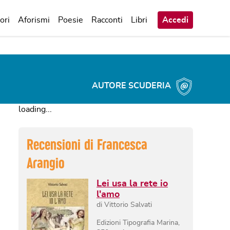
ori
Aforismi
Poesie
Racconti
Libri
Accedi
AUTORE SCUDERIA
loading...
Recensioni di
Francesca
Arangio
Lei usa la rete io
l'amo
di
Vittorio Salvati
Edizioni Tipografia Marina
,