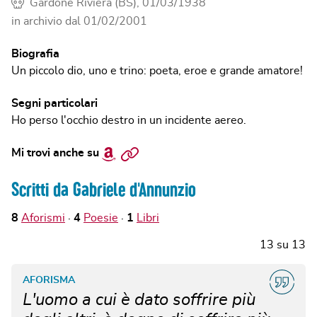
Gardone Riviera (BS), 01/03/1938
in archivio dal
01/02/2001
Biografia
Un piccolo dio, uno e trino: poeta, eroe e grande amatore!
Segni particolari
Ho perso l'occhio destro in un incidente aereo.
Amazon
Sito
Mi trovi anche su
web
Scritti da Gabriele d'Annunzio
8
Aforismi
4
Poesie
1
Libri
13
su
13
AFORISMA
L'uomo a cui è dato soffrire più