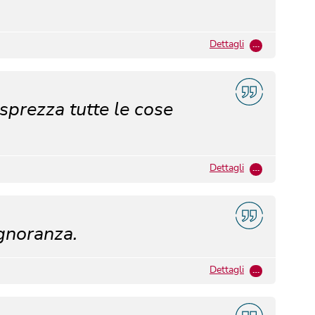
Dettagli
…
prezza tutte le cose
Dettagli
…
ignoranza.
Dettagli
…