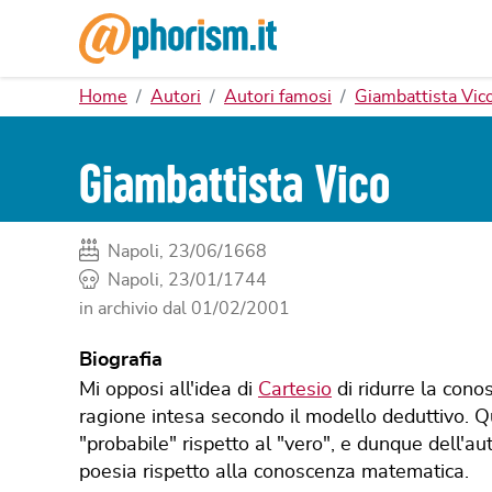
Home
Autori
Autori famosi
Giambattista Vic
Giambattista Vico
Napoli, 23/06/1668
Napoli, 23/01/1744
in archivio dal
01/02/2001
Biografia
Mi opposi all'idea di
Cartesio
di ridurre la cono
ragione intesa secondo il modello deduttivo. 
"probabile" rispetto al "vero", e dunque dell'au
poesia rispetto alla conoscenza matematica.