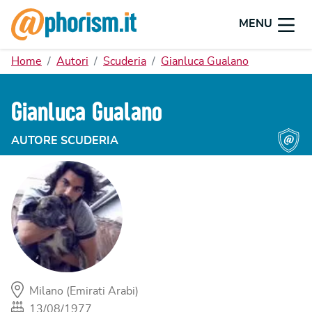
MENU
Home
Autori
Scuderia
Gianluca Gualano
Gianluca Gualano
AUTORE SCUDERIA
Milano (Emirati Arabi)
13/08/1977