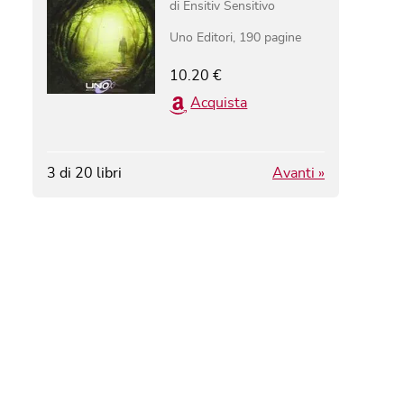
di
Ensitiv Sensitivo
Uno Editori
,
190
pagine
10.20
€
Acquista
3
di
20
libri
Avanti »