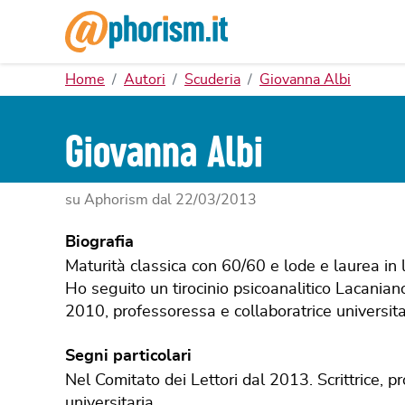
Home
Autori
Scuderia
Giovanna Albi
Giovanna Albi
su Aphorism dal
22/03/2013
Biografia
Maturità classica con 60/60 e lode e laurea in 
Ho seguito un tirocinio psicoanalitico Lacaniano 
2010, professoressa e collaboratrice universitar
Segni particolari
Nel Comitato dei Lettori dal 2013. Scrittrice, p
universitaria.