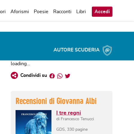
ori
Aforismi
Poesie
Racconti
Libri
Accedi
AUTORE SCUDERIA
loading...
Facebook
Whatsapp
Twitter
Condividi su
Recensioni di
Giovanna Albi
I tre regni
di
Francesco Tenucci
GDS
,
330
pagine