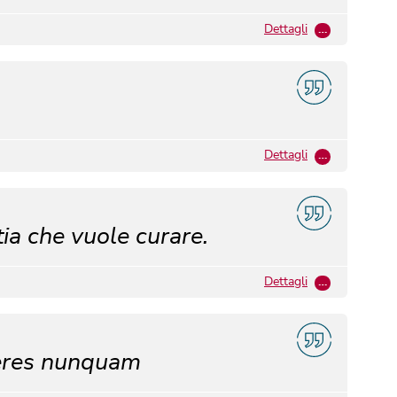
Dettagli
…
Dettagli
…
tia che vuole curare.
Dettagli
…
ieres nunquam