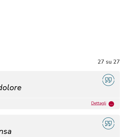
27
su
27
dolore
Dettagli
…
ensa