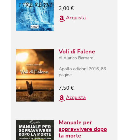
3,00
€
Acquista
Voli di Falene
di
Alarico Bernardi
Apollo edizioni 2016
,
86
pagine
7,50
€
Acquista
Manuale per
sopravvivere dopo
la morte