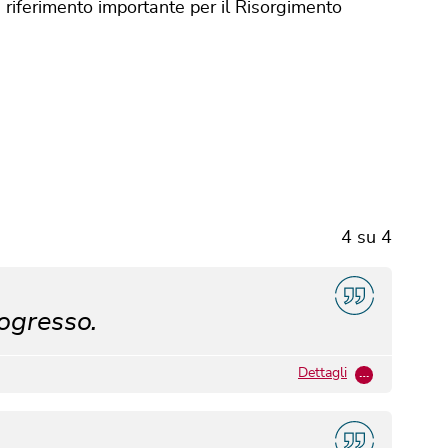
 riferimento importante per il Risorgimento
4
su
4
rogresso.
Dettagli
…