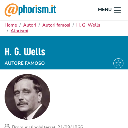
MENU
Home
Autori
Autori famosi
H. G. Wells
Aforismi
H. G. Wells
AUTORE FAMOSO
Bromley (Inghilterra), 21/09/1866